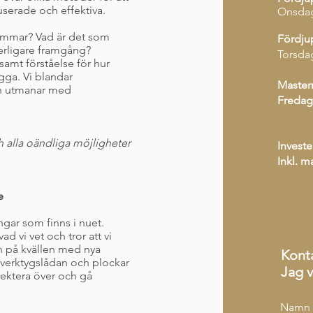
userade och effektiva.
Onsda
 timmar? Vad är det som
Fördju
terligare framgång?
Torsda
samt förståelse för hur
gga. Vi blandar
Master
ch utmanar med
Fredag
 alla oändliga möjligheter
Investe
Inkl. m
e
ngar som finns i nuet.
d vi vet och tror att vi
n på kvällen med nya
Kont
a verktygslådan och plockar
Jag v
lektera över och gå
Namn