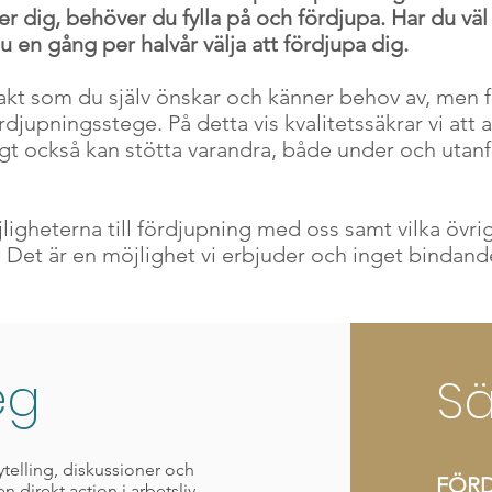
er dig, behöver du fylla på och fördjupa. Har du väl
en gång per halvår välja att fördjupa dig.
akt som du själv önskar och känner behov av, men för
rdjupningsstege. På detta vis kvalitetssäkrar vi att 
tigt också kan stötta varandra, både under och uta
igheterna till fördjupning med oss samt vilka övri
t. Det är en möjlighet vi erbjuder och inget bindand
eg
Sä
ytelling, diskussioner och
FÖRD
 en direkt action i arbetsliv