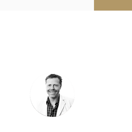
"Jag kan ibland bli
som säger att de k
har verkligen fung
övningar. Jag har v
inklusive mig själv
Rickard Månsson
Handlare, ICA Sup