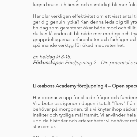
lugna bruset i hjärnan och samtidigt bli mer fok
Handlar verkligen effektivitet om ett visst antal
ger dig genuin lycka? Kan denna leda dig till yt
En dag som garanterat ökar både mod och tillit 
du kan få andra att bli både mer modiga och try
gruppdeltagarnas erfarenheter och farhågor o
spännande verktyg för ökad medvetenhet.
En heldag kl 8-18.
Förkunskaper:
Fördjupning 2 – Din potential och
Likeaboss.Academy fördjupning 4 – Open spac
Här öppnar vi upp för alla de frågor och funderi
Vi arbetar oss igenom dagen i totalt "flow" från va
behöver på morgonen, tills vi knyter ihop säcke
insikter och tydliga mål framåt. Vi använder hel
upp de historier och erfarenheter vi behöver ref
starkare ur.