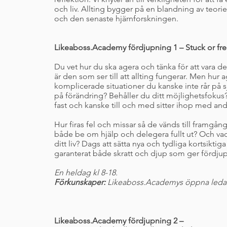
och liv. Allting bygger på en blandning av teo
och den senaste hjärnforskningen.
Likeaboss.Academy fördjupning 1 – Stuck or fre
Du vet hur du ska agera och tänka för att vara d
är den som ser till att allting fungerar. Men hur a
komplicerade situationer du kanske inte rår på sj
på förändring? Behåller du ditt möjlighetsfokus
fast och kanske till och med sitter ihop med and
Hur firas fel och missar så de vänds till framgån
både be om hjälp och delegera fullt ut? Och vad 
ditt liv? Dags att sätta nya och tydliga kortsikt
garanterat både skratt och djup som ger fördjup
En heldag kl 8-18.
Förkunskaper:
Likeaboss.Academys öppna led
Likeaboss.Academy fördjupning 2 –