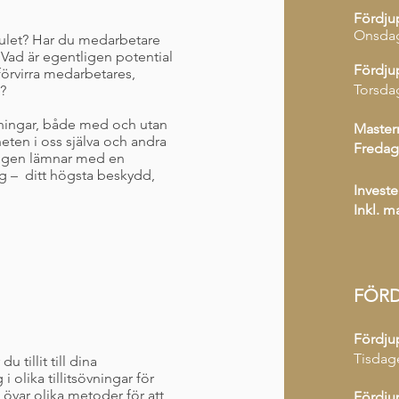
Fördju
Onsdag
julet? Har du medarbetare
 Vad är egentligen potential
Fördju
örvirra medarbetares,
Torsda
e?
lningar, både med och utan
Master
eten i oss själva och andra
Fredag
ligen lämnar med en
ag – ditt högsta beskydd,
Investe
Inkl. m
FÖRD
Fördju
Tisdag
 tillit till dina
i olika tillitsövningar för
i övar olika metoder för att
Fördju