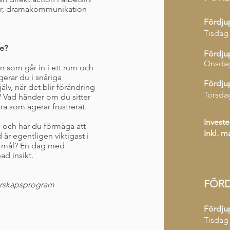
rier, dramakommunikation
Fördju
Tisdag
e?
Fördju
Onsdag
en som går in i ett rum och
gerar du i snåriga
Fördju
älv, när det blir förändring
Torsda
? Vad händer om du sitter
ra som agerar frustrerat.
Investe
g och har du förmåga att
Inkl. m
är egentligen viktigast i
iga mål? En dag med
ad insikt.
FÖRD
arskapsprogram
Fördju
Tisdag