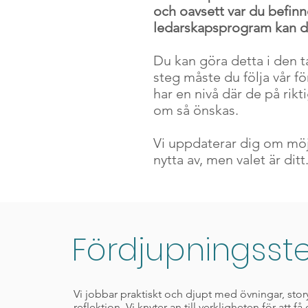
och oavsett var du befinn
ledarskapsprogram kan du 
Du kan göra detta i den t
steg måste du följa vår fö
har en nivå där de på rik
om så önskas.
Vi uppdaterar dig om möjl
nytta av, men valet är dit
Fördjupningsst
Vi jobbar praktiskt och djupt med övningar, stor
reflektion. Vi knyter an till verkligheten för att få