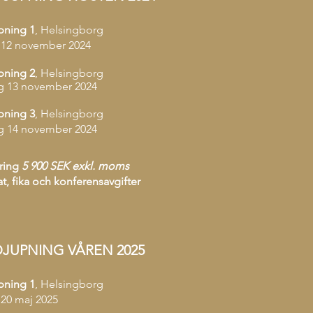
pning 1
, Helsingborg
 12
november
2024
pning 2
, Helsingborg
 13 november 2024
pning 3
, Helsingborg
g 14 november
2024
ring
5 900 SEK exkl. moms
at, fika och konferensavgifter
JUPNING VÅREN 2025
pning 1
, Helsingborg
 20
maj 2025