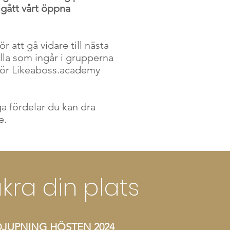
 gått vårt öppna
 att gå vidare till nästa
alla som ingår i grupperna
nför Likeaboss.academy
ga fördelar du kan dra
e.
kra din plats
JUPNING HÖSTEN 2024