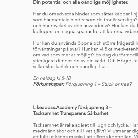
Din potential och alla oändliga möjligheter.
Har du omedvetna hinder som sätter käppar i h
som har mentala hinder som de tror är verkliga?
och hur mycket av den använder vi? Hur kan du f
kollegors och egna spärrar för att komma vidar
Hur kan du använda öppna och större frågestäl
förväntningar på svar? Hur kan vi öka medvetenh
om vad som mer är möjligt? En dag du förmod
ytterligare dimension av din värld. Ditt Högre J
villkorslös kärlek och oändligt ljus.
En heldag kl 8-18.
Förkunskaper:
Fördjupning 1 – Stuck or free?
Likeaboss.Academy fördjupning 3 –
Tacksamhet Transparens Sårbarhet
Tacksamhet är raka spåret till lugn och lycka. Har du
medmänniskor och till livet självt? Vi utmanar dig 
att fullt ut känna magin i att släppa kontrollen. V