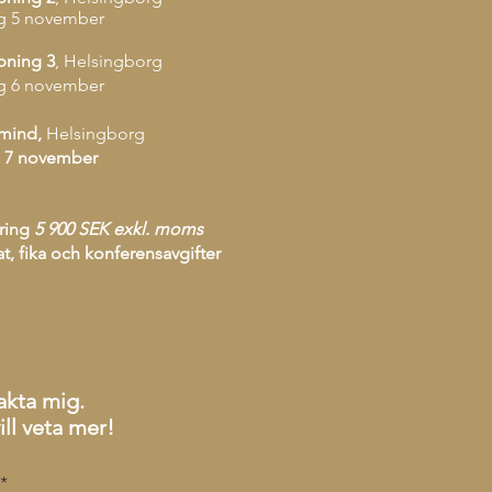
g 5 november
pning 3
, Helsingborg
g 6 november
mind,
Helsingborg
 7 november
ring
5 900 SEK exkl. moms
at, fika och konferensavgifter
akta mig.
ill veta mer!