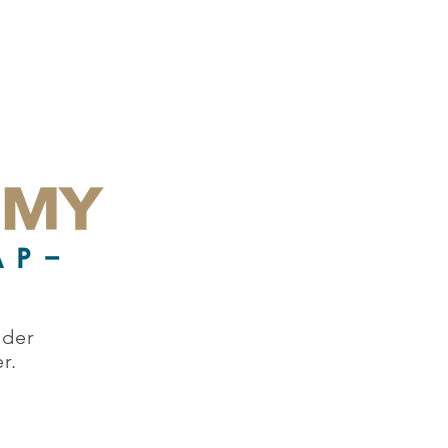
nder
r.