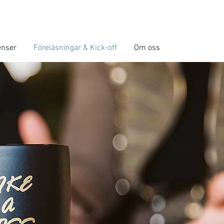
enser
Föreläsningar & Kick-off
Om oss