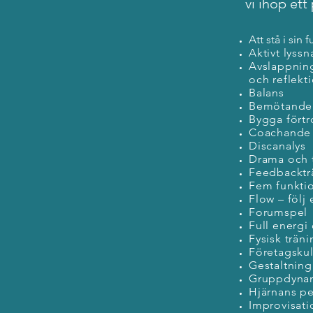
vi ihop et
Att stå i sin f
Aktivt lyss
Avslappnin
och reflekt
Balans
Bemötande i
Bygga fört
Coachande 
Discanalys
Drama och 
Feedbacktr
Fem funktio
Flow – följ
Forumspel
Full energi
Fysisk träni
Företagskul
Gestaltning
Gruppdyna
Hjärnans p
Improvisati