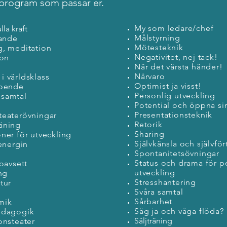
t program som passar er.
My som ledare/chef
ulla kraft
Målstyrning
nande
Mötesteknik
g, meditation
Negativitet, nej tack!
ion
När det värsta händer!
Närvaro
 världsklass
Optimist ja visst!
roende
Personlig utveckling
samtal
Potential och öppna s
Presentationsteknik
teaterövningar
Retorik
äning
Sharing
ner för utveckling
Självkänsla och självfö
 energin
Spontanitetsövningar
Status och drama för p
 oavsett
utveckling
ng
Stresshantering
tur
Svåra samtal
Sårbarhet
mik
Säg ja och våga flöda?
edagogik
Säljträning
onsteater