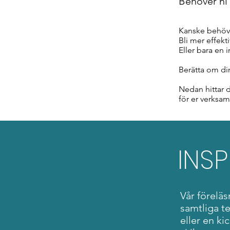
Behöver ni 
Kanske behöve
Bli mer effekt
Eller bara en 
Berätta om di
Nedan hittar d
för er verksam
INSP
Vår förelä
samtliga t
eller en ki