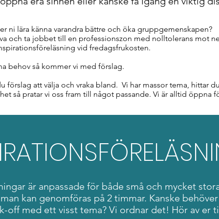
öppna era sinnen eller kanske få igång en viktig di
r ni lära känna varandra bättre och öka gruppgemenskapen?
iva och ta jobbet till en professionszon med nolltolerans mot ne
inspirationsföreläsning vid fredagsfrukosten.
na behov så kommer vi med förslag.
u förslag att välja och vraka bland. Vi har massor tema, hittar 
het så pratar vi oss fram till något passande. Vi är alltid öppna fö
IRATIONSFÖRELÄSN
sningar är anpassade för både små och mycket stor
eman kan genomföras på 2 timmar. Kanske behöver
ck-off med ett visst tema? Vi ordnar det! Hör av er til