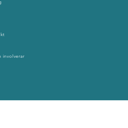
g
kt
 involverar