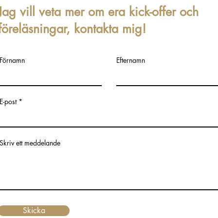
Jag vill veta mer om era kick-offer och
föreläsningar, kontakta mig!
Förnamn
Efternamn
E-post
Skriv ett meddelande
Skicka