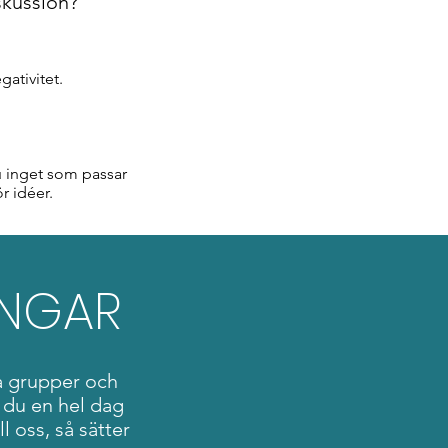
skussion?
gativitet.
du inget som passar
r idéer.
INGAR
a grupper och
 du en hel dag
l oss, så sätter