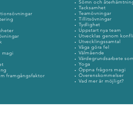
Sömn och återhämtnin
Tacksamhet
Teamövningar
ionsövningar
Tillitsövningar
tering
Tydlighet
Uppstart nya team
kheter
Utvecklas genom konfli
sövningar
Utvecklingssamtal
k
Våga göra fel
Välmående
s magi
Värdegrundsarbete som
Yoga
et
Öppna frågors magi
ing
Överenskommelser
om framgångsfaktor
Vad mer är möjligt?