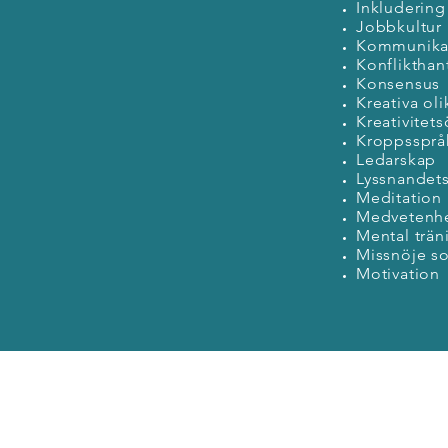
Inkludering
Jobbkultur
Kommunikat
Konflikthan
Konsensus
Kreativa oli
Kreativitet
Kroppssprå
Ledarskap
Lyssnandet
Meditation
Medvetenh
Mental trän
Missnöje s
Motivation