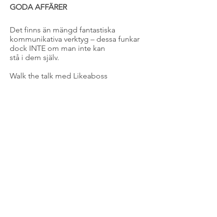
GODA AFFÄRER
Det finns än mängd fantastiska
kommunikativa verktyg – dessa funkar
dock INTE om man inte kan
stå i dem själv.
Walk the talk med Likeaboss
Academy.
Vårt tips! Läs allt som berikar och
hjälper dig att höja din
medvetandenivå.
Vi kan hjälpa dig att med små skruvar
öppna perspektiven ytterligare så du
kan ta dig från där
du är till dit du vill.
Välkommen!