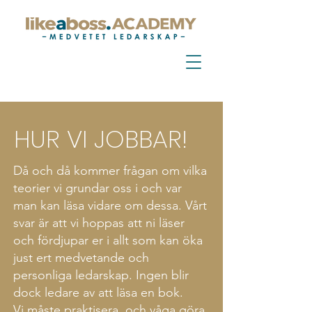
HUR VI JOBBAR!
Då och då kommer frågan om vilka
teorier vi grundar oss i och var
man kan läsa vidare om dessa. Vårt
svar är att vi hoppas att ni läser
och fördjupar er i allt som kan öka
just ert medvetande och
personliga ledarskap. Ingen blir
dock ledare av att läsa en bok.
Vi måste praktisera och våga göra