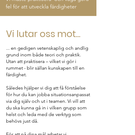
fel för att utveckla färdigheter
Vi lutar oss mot...
... en gedigen vetenskaplig och andlig
grund inom både teori och praktik.
Utan att praktisera – vilket vi gör i
rummet - blir sällan kunskapen till en
färdighet.
Således hjälper vi dig att få förståelse
för hur du kan jobba situationsanpassat
via dig själv och ut i teamen. Vi vill att
du ska kunna gå in i vilken grupp som
helst och leda med de verktyg som
behövs just då.
För att nå dina mål arbetar vi