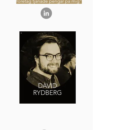
företag tjänade pengar på mig"
DAVID
RYDBERG